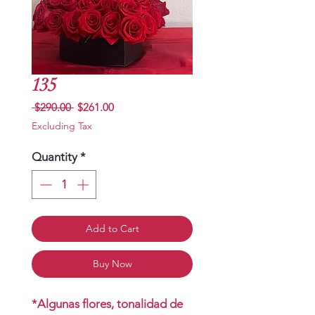
135
Regular
Sale
 $290.00 
$261.00
Price
Price
Excluding Tax
Quantity
*
Add to Cart
Buy Now
*Algunas flores, tonalidad de