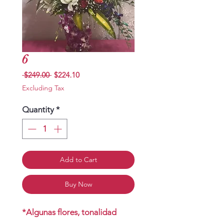
6
Regular
Sale
 $249.00 
$224.10
Price
Price
Excluding Tax
Quantity
*
Add to Cart
Buy Now
*Algunas flores, tonalidad