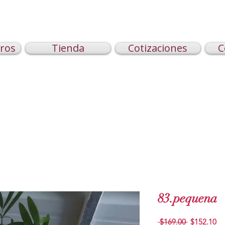
ros
Tienda
Cotizaciones
C
83.pequena
Regular
Sa
 $169.00 
$152.10