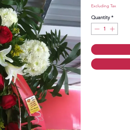
Price
Pr
Excluding Tax
Quantity
*